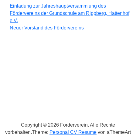
Einladung zur Jahreshauptversammlung des
Fördervereins der Grundschule am Rippberg, Hattenhof
e.V.
Neuer Vorstand des Fördervereins
Annahme und Verwaltung von Geld- und Sachspenden
Anschaffung von Unterrichtsmaterialien und
Spielgeräten (z.B. Jupiter, Reck, Steh-Wippe und
Sitzbänke für den Schulhof, Treppenfolien)
Organisation und Ausgabe von Obstspenden als
gesunder Snack während der Bundesjugendspiele und
des Sponsoren-/Frühlingslaufs
Vergünstigungen z.B. in den schulischen
Copyright © 2026 Förderverein. Alle Rechte
Projektwochen
vorbehalten.
Theme:
Personal CV Resume
von aThemeArt
Unterstützung der Schulbücherei