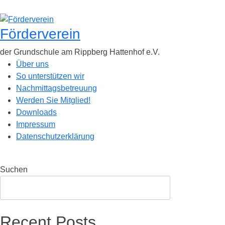
Zum
Inhalt
springen
Förderverein
der Grundschule am Rippberg Hattenhof e.V.
Über uns
So unterstützen wir
Nachmittagsbetreuung
Werden Sie Mitglied!
Downloads
Impressum
Datenschutzerklärung
Suchen
Suchen
Recent Posts